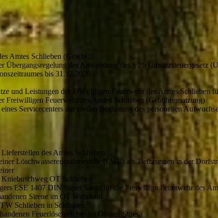
des Amtes Schlieben (GeschO)
der Übergangsregelung der Anwendung des § 2b Umsatzsteuergesetz (U
ionszeitraumes bis 31.12.2026
ze und Leistungen der Freiwilligen Feuerwehr des Amtes Schlieben fü
der Freiwilligen Feuerwehr des Amtes Schlieben (Gebührensatzung)
 eines Servicecenters zur zivilen Begleitung des personellen Aufwuc
r Lieferstellen des Amtes Schlieben
 einer Löschwasserentnahmestelle (LWE) als Tiefbrunnen in der Dorfs
einer
im Kniebuschweg OT Schlieben
gers ESE 1407 DIN Super Silent für die Freiwillige Feuerwehr des Am
rhandenen Sirene im OT Wehrhain
FFW Schlieben in Schlieben
handenen Feuerlöschteiches im Ortsteil Striesa