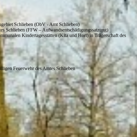
sgebiet Schlieben (ObV - Amt Schlieben)
mtes Schlieben (FFW – Aufwandsentschädigungssatzung)
mmunalen Kindertagesstätten (Kita und Hort) in Trägerschaft des
lligen Feuerwehr des Amtes Schlieben