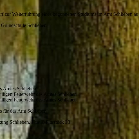
rf zur Weiterführung eines begonnenen Studiums im Amt Schlieben auf
er Grundschule Schlieben
es Amtes Schlieben
iwilligen Feuerwehr des Amtes Schlieben
iwilligen Feuerwehr des Amtes Schlieben
s für das Amt Schlieben
kung Schlieben, Flur 9, Flurstück 33