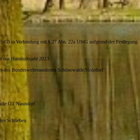
StG) in Verbindung mit § 27 Abs. 22a UStG aufgrund der Festlegung
r das Haushaltsjahr 2023
hses des Bundeswehrstandortes Schönewalde/Holzdorf
traße OT Naundorf
tes Schlieben