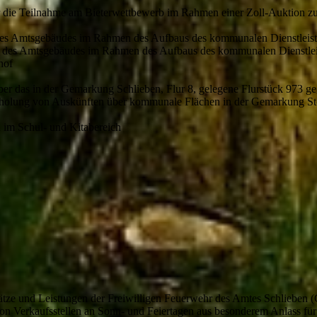
die Teilnahme am Bieterwettbewerb im Rahmen einer Zoll-Auktion zur 
des Amtsgebäudes im Rahmen des Aufbaus des kommunalen Dienstleis
 des Amtsgebäudes im Rahmen des Aufbaus des kommunalen Dienstle
hof
ber das in der Gemarkung Schlieben, Flur 8, gelegene Flurstück 973 ge
nholung von Auskünften über kommunale Flächen in der Gemarkung Ste
n im Schul- und Kitabereich
ätze und Leistungen der Freiwilligen Feuerwehr des Amtes Schlieben 
n Verkaufsstellen an Sonn- und Feiertagen aus besonderem Anlass für