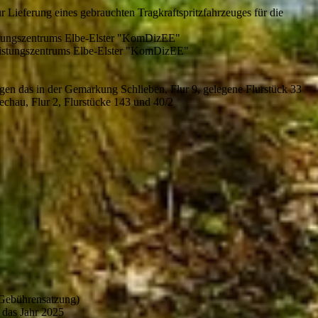
Lieferung eines gebrauchten Tragkraftspritzfahrzeuges für die
tungszentrums Elbe-Elster "KomDizEE"
istungszentrums Elbe-Elster "KomDizEE"
gen das in der Gemarkung Schlieben, Flur 9, gelegene Flurstück 33
chau, Flur 2, Flurstücke 143 und 40/2
(Gebührensatzung)
 das Jahr 2025