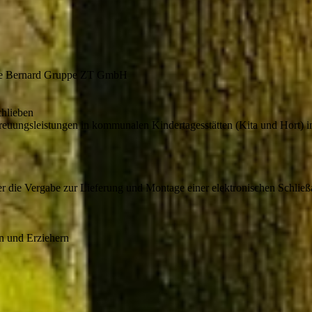
 die Bernard Gruppe ZT GmbH
hlieben
euungsleistungen in kommunalen Kindertagesstätten (Kita und Hort) in
r die Vergabe zur Lieferung und Montage einer elektronischen Schlie
en und Erziehern