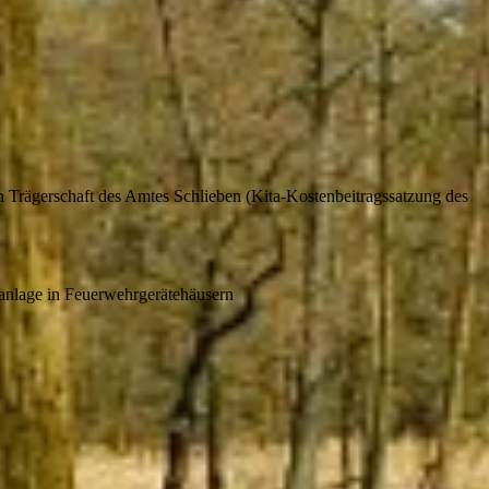
 Trägerschaft des Amtes Schlieben (Kita-Kostenbeitragssatzung des
ßanlage in Feuerwehrgerätehäusern