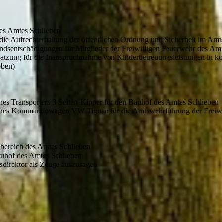
es Amtes Schlieben
ie Aufrechterhaltung der öffentlichen Ordnung und Sicherheit im Amt
dsentschädigungen für Mitglieder der Freiwilligen Feuerwehr des A
atzung für die Inanspruchnahme von Kinderbetreuungsleistungen in ko
eben)
nes Transporters 3-Seiten-Kipper für den Bauhof des Amtes Schlieben
 eines Kommandowagen VW Tiguan für die Amtswehrführung der Freiwi
gsbereich des Amtes Schlieben
Bauhof des Amtes Schlieben
sdirektor als Zeuge auszusagen