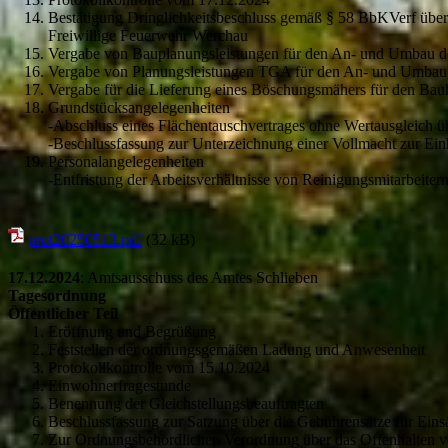
Bestätigung Dringlichkeitsbeschluss gemäß § 58 BbKVerf über 
Freiwillige Feuerwehr Werchau
Vergabe von Bauplanungsleistungen für den An- und Umbau 
Vergabe von Planungsleistungen TGA für den An- und Umbau
Vergabe für die Lieferung eines Böschungsmähers für den Bau
Grundstücksangelegenheiten
-Abschluss eines Flächentauschvertrages ohne Wertausgleich ü
-Beschlussfassung zur Unterzeichnung einer Vollmacht zur Ei
Personalangelegenheiten
-Entfristung der Arbeitsverhältnisse von Reinigungsmitarbeiter
prot20250513.pdf
(32 kB)
17.12.2024
: Amtsausschuss des Amtes Schlieben
Tagesordnung
Öffentlicher Teil
Eröffnung und Begrüßung
Feststellen der ordnungsgemäßen Ladung und Anwesenheit
Protokollkontrolle vom 15.10.2024
Einwohnerfragestunde
Benennung der Gleichstellungsbeauftragten
Beschlussfassung zur Satzung über die Gebührensätze für Eins
Zur Ordnungsbehördlichen Verordnung über das Offenhalten vo