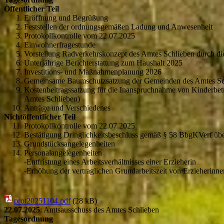
Öffentlicher Teil
Eröffnung und Begrüßung
Feststellen der ordnungsgemäßen Ladung und Anwesenheit
Protokollkontrolle vom 22.07.2025
Einwohnerfragestunde
Vorstellung Radverkehrskonzept des Amtes Schlieben durch
Unterjährige Berichterstattung zum Haushalt 2025
Investitions- und Maßnahmenplanung 2026
Gemeinsame Baumschutzsatzung der Gemeinden des Amtes Sc
Kostenbeitragssatzung für die Inanspruchnahme von Kinderbetr
Amtes Schlieben)
Anträge und Verschiedenes
Nichtöffentlicher Teil
Protokollkontrolle vom 22.07.2025
Bestätigung Dringlichkeitsbeschluss gemäß § 58 BbgKVerf übe
Grundstücksangelegenheiten
Personalangelegenheiten
-Entfristung eines Arbeitsverhältnisses einer Erzieherin
-Erhöhung der vertraglichen Grundarbeitszeit von Erzieherinn
prot20251104.pdf
(28 kB)
22.07.2025
: Amtsausschuss des Amtes Schlieben
Tagesordnung