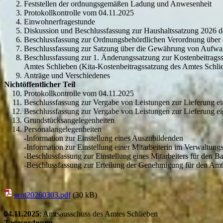
Feststellen der ordnungsgemäßen Ladung und Anwesenheit
Protokollkontrolle vom 04.11.2025
Einwohnerfragestunde
Diskussion und Beschlussfassung zur Haushaltssatzung 2026 d
Beschlussfassung zur Ordnungsbehördlichen Verordnung über d
Beschlussfassung zur Satzung über die Gewährung von Aufwan
Beschlussfassung zur 1. Änderungssatzung zur Kostenbeitragss
Amtes Schlieben (Kita-Kostenbeitragssatzung des Amtes Schli
Anträge und Verschiedenes
Nichtöffentlicher Teil
Protokollkontrolle vom 04.11.2025
Beschlussfassung zur Vergabe von Leistungen zur Lieferung ei
Beschlussfassung zur Vergabe von Leistungen zur Lieferung
Grundstücksangelegenheiten
Personalangelegenheiten
-Information zur Einstellung eines Auszubildenden
-Information zur Einstellung einer Mitarbeiterin im Verwaltun
-Beschlussfassung zur Einstellung eines Mitarbeiters für den 
-Beschlussfassung zur Erteilung der Genehmigung für den Amt
prot20260303.pdf
(30 kB)
04.11.2025
: Amtsausschuss des Amtes Schlieben
Tagesordnung