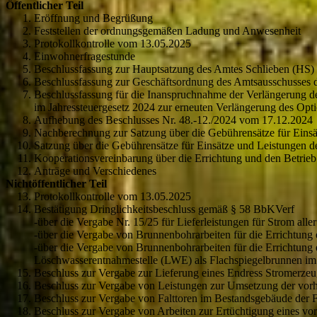
Öffentlicher Teil
Eröffnung und Begrüßung
Feststellen der ordnungsgemäßen Ladung und Anwesenheit
Protokollkontrolle vom 13.05.2025
Einwohnerfragestunde
Beschlussfassung zur Hauptsatzung des Amtes Schlieben (HS)
Beschlussfassung zur Geschäftsordnung des Amtsausschusses 
Beschlussfassung für die Inanspruchnahme der Verlängerung 
im Jahressteuergesetz 2024 zur erneuten Verlängerung des Opt
Aufhebung des Beschlusses Nr. 48.-12./2024 vom 17.12.2024
Nachberechnung zur Satzung über die Gebührensätze für Einsät
Satzung über die Gebührensätze für Einsätze und Leistungen 
Kooperationsvereinbarung über die Errichtung und den Betrieb
Anträge und Verschiedenes
Nichtöffentlicher Teil
Protokollkontrolle vom 13.05.2025
Bestätigung Dringlichkeitsbeschluss gemäß § 58 BbKVerf
-über die Vergabe Nr. 15/25 für Lieferleistungen für Strom alle
-über die Vergabe von Brunnenbohrarbeiten für die Errichtung
-über die Vergabe von Brunnenbohrarbeiten für die Errichtung 
Löschwasserentnahmestelle (LWE) als Flachspiegelbrunnen 
Beschluss zur Vergabe zur Lieferung eines Endress Stromerzeu
Beschluss zur Vergabe von Leistungen zur Umsetzung der vo
Beschluss zur Vergabe von Falttoren im Bestandsgebäude der 
Beschluss zur Vergabe von Arbeiten zur Ertüchtigung eines vor