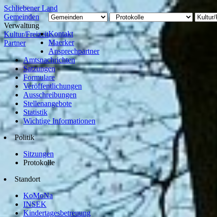
Schliebener Land
Gemeinden
Verwaltung
Kontakt
Kultur/Freizeit
Maerker
Partner
Ansprechpartner
Amtsnachrichten
Satzungen
Formulare
Veröffentlichungen
Ausschreibungen
Stellenangebote
Statistik
Wichtige Informationen
Politik
Sitzungen
Protokolle
Standort
KoMoNa
INSEK
Kindertagesbetreuung