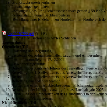
Grundstücksangelegenheiten
Personalangelegenheiten
-Bestätigung des Dringlichkeitsbeschlusses gemäß § 58 BbKVe
-Neueinstellung einer Sachbearbeiterin
-Bestellung einer Erzieherin zur Hortleiterin im Hortbereich d
prot20250722.pdf
(31 kB)
13.05.2025
: Amtsausschuss des Amtes Schlieben
Tagesordnung
Öffentlicher Teil
Eröffnung und Begrüßung
Feststellen der ordnungsgemäßen Ladung und Anwesenheit
Protokollkontrolle vom 17.12.2024
Einwohnerfragestunde
Bestellung des Amtswehrführers der Freiwilligen Feuerwehr d
Bestellung des 1. Stellvertreters des Amtswehrführers der Fre
Bestellung des 2. Stellvertreters des Amtswehrführers der Fre
Bestellung einer Standesbeamtin
Aufstellung eines amtsgebietsbezogenen Flächennutzungsplane
Bestätigung der Haushaltssatzung für das Haushaltsjahr 2025
Feststellung der Entbehrlichkeit des Grundstücks in der Gemar
Anträge und Verschiedenes
Nichtöffentlicher Teil
Protokollkontrolle vom 17.12.2024