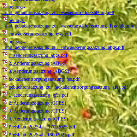
beitrags-
_und_gebuehrensatzung_zur_wasseranschlusssatzung.pdf
beitrags-
_und_gebuehrensatzung_zur_wasseranschlusssatzung_1_aenderung.
entwaesserungssatzung_ews.pdf
beitrags-
_und_gebuehrensatzung_zur_entwaesserungssatzung_abgs.pdf
1_aenderungsatzung_abgs.pdf
2. Änderungssatzung (ABGS)
3. Aenderungssatzung (ABGS)
faekalienentsorgungssatzung_fes.pdf
gebuehrensatzung_zur_faekalienentsorgungssatzung_gfes.pdf
1_aenderungssatzung_gfes.pdf
2. Änderungssatzung (GFES)
3. Änderungssatzung (GFES)
4. Aenderungssatzung (GFES)
Preisblatt_2025-bis_17092025.pdf
Preisblatt_2025-ab_18092025.pdf