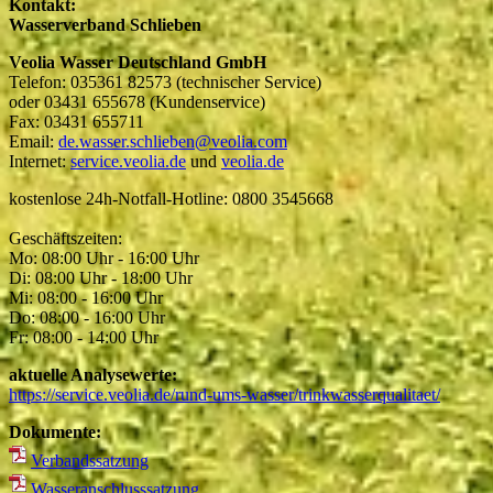
Kontakt:
Wasserverband Schlieben
Veolia Wasser Deutschland GmbH
Telefon: 035361 82573 (technischer Service)
oder 03431 655678 (Kundenservice)
Fax: 03431 655711
Email:
de.wasser.schlieben@veolia.com
Internet:
service.veolia.de
und
veolia.de
kostenlose 24h-Notfall-Hotline: 0800 3545668
Geschäftszeiten:
Mo: 08:00 Uhr - 16:00 Uhr
Di: 08:00 Uhr - 18:00 Uhr
Mi: 08:00 - 16:00 Uhr
Do: 08:00 - 16:00 Uhr
Fr: 08:00 - 14:00 Uhr
aktuelle Analysewerte:
https://service.veolia.de/rund-ums-wasser/trinkwasserqualitaet/
Dokumente:
Verbandssatzung
Wasseranschlusssatzung