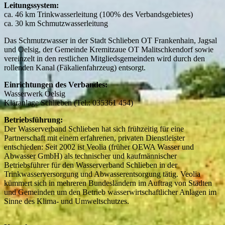
Leitungssystem:
ca. 46 km Trinkwasserleitung (100% des Verbandsgebietes)
ca. 30 km Schmutzwasserleitung
Das Schmutzwasser in der Stadt Schlieben OT Frankenhain, Jagsal
und Oelsig, der Gemeinde Kremitzaue OT Malitschkendorf sowie
vereinzelt in den restlichen Mitgliedsgemeinden wird durch den
rollenden Kanal (Fäkalienfahrzeug) entsorgt.
Einrichtungen des Verbandes:
Wasserwerk Oelsig
Kläranlage Schlieben (Tel.: 035361 454)
Betriebsführung:
Der Wasserverband Schlieben hat sich frühzeitig für eine
Partnerschaft mit einem erfahrenen, privaten Dienstleister
entschieden: Seit 2002 ist Veolia (früher OEWA Wasser und
Abwasser GmbH) als technischer und kaufmännischer
Betriebsführer für den Wasserverband Schlieben in der
Trinkwasserversorgung und Abwasserentsorgung tätig. Veolia
kümmert sich in mehreren Bundesländern im Auftrag von Städten
und Gemeinden um den Betrieb wasserwirtschaftlicher Anlagen im
Sinne des Klima- und Umweltschutzes.